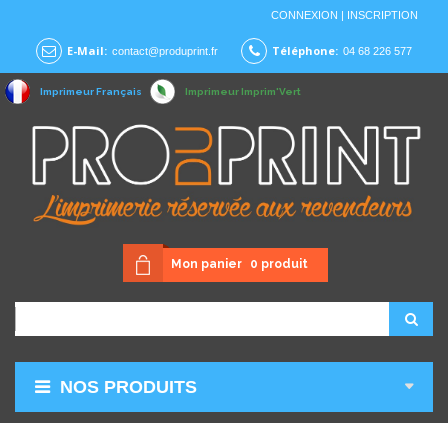
CONNEXION
|
INSCRIPTION
E-Mail:
Téléphone:
contact@produprint.fr
04 68 226 577
Imprimeur Français
Imprimeur Imprim'Vert
Mon panier
0
produit
NOS PRODUITS