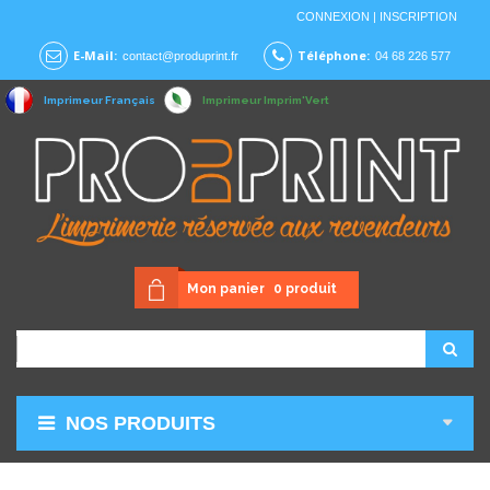
CONNEXION
|
INSCRIPTION
E-Mail:
Téléphone:
contact@produprint.fr
04 68 226 577
Imprimeur Français
Imprimeur Imprim'Vert
Mon panier
0
produit
NOS PRODUITS