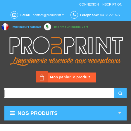
CONNEXION
|
INSCRIPTION
E-Mail:
Téléphone:
contact@produprint.fr
04 68 226 577
Imprimeur Français
Imprimeur Imprim'Vert
Mon panier
0
produit
NOS PRODUITS