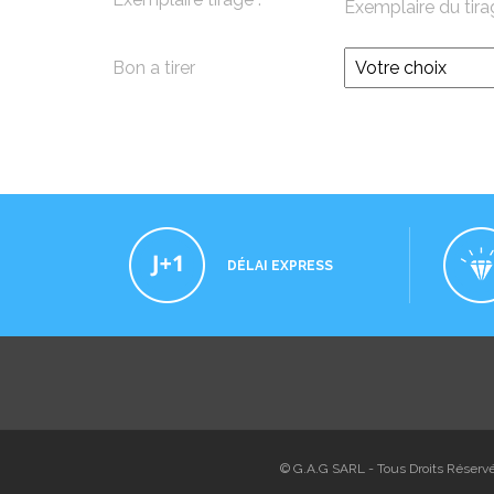
Exemplaire du tira
Bon a tirer
DÉLAI EXPRESS
© G.A.G SARL - Tous Droits Réservés