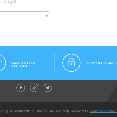
ge (9,90)
QUALITÉ 100%
PAIEMENT SÉCURI
SATISFAIT
 | 23 Boulevard Voltaire
- 66200 Elne | Contact@produprint.fr |
Conditions Généra