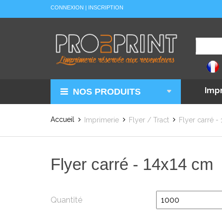
CONNEXION
|
INSCRIPTION
Imp
NOS PRODUITS
Accueil
Imprimerie
Flyer / Tract
Flyer carré -
Flyer carré - 14x14 cm
Quantité