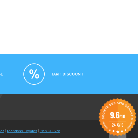
SÉ
TARIF DISCOUNT
9.6
/10
24 AVIS
les
|
Mentions Légales
|
Plan Du Site