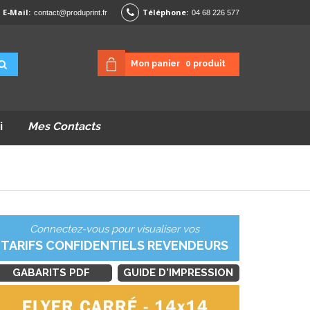
E-Mail:
Téléphone:
contact@produprint.fr
04 68 226 577
Mon panier
0
produit
i
Mes Contacts
Connectez-vous pour visualiser vos
TARIFS CONFIDENTIELS REVENDEURS
GABARITS PDF
GUIDE D'IMPRESSION